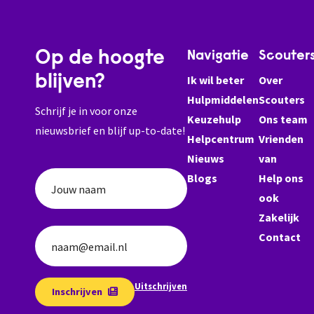
Op de hoogte
Navigatie
Scouter
blijven?
Ik wil beter
Over
Hulpmiddelen
Scouters
Schrijf je in voor onze
Keuzehulp
Ons team
nieuwsbrief en blijf up-to-date!
Helpcentrum
Vrienden
Nieuws
van
Blogs
Help ons
Jouw naam
ook
Zakelijk
Contact
naam@email.nl
Uitschrijven
Inschrijven