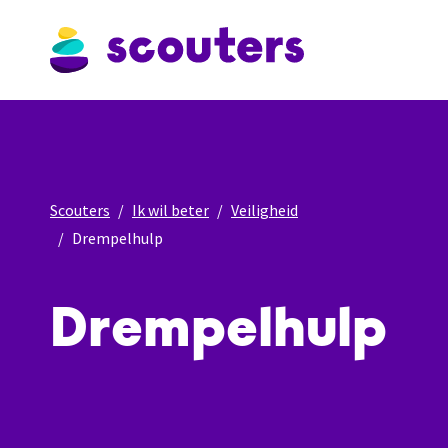
Scouters
Ik wil beter
Veiligheid
Drempelhulp
Drempelhulp